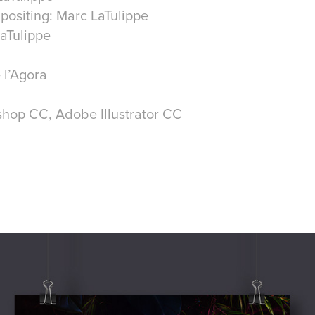
positing: Marc LaTulippe
aTulippe
 l’Agora
hop CC, Adobe Illustrator CC