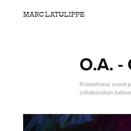
MARC LATULIPPE
O.A. -
Promotional event p
collaboration betwee