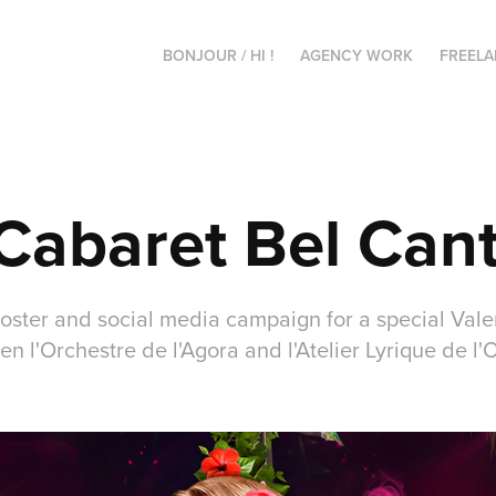
BONJOUR / HI !
AGENCY WORK
FREEL
 Cabaret Bel Can
oster and social media campaign for a special Vale
n l'Orchestre de l'Agora and l'Atelier Lyrique de l