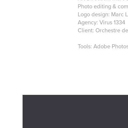
Photo editing & com
Logo design: Marc L
Agency: Virus 1334
Client: Orchestre de
Tools: Adobe Photos