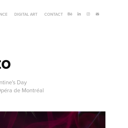
ANCE
DIGITAL ART
CONTACT
to
ntine's Day
'Opéra de Montréal